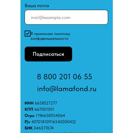
Ваша почта
Я принимаю политику
конфиденциальности
Подписаться
8 800 201 06 55
info@lamafond.ru
ИНН
6658527277
КПП
667001001
Огрн
1196658054064
Р/с
40701810916540000432
БИК
046577674